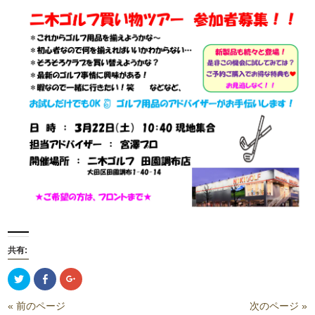
共有:
ク
Facebook
ク
リ
で
リ
ッ
共
ッ
ク
有
ク
« 前のページ
次のページ »
し
(新
し