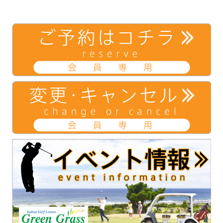
て
し
て
Twitter
い
Google+
で
ウ
で
共
ィ
共
有
ン
有
(新
ド
(新
し
ウ
し
い
で
い
ウ
開
ウ
ィ
き
ィ
ン
ま
ン
ド
す)
ド
ウ
ウ
で
で
開
開
き
き
ま
ま
す)
す)