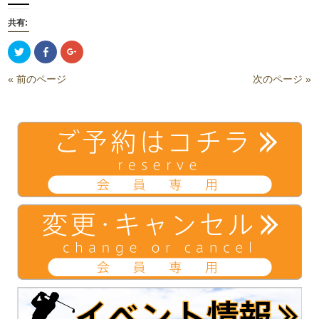
共有:
ク
Facebook
ク
リ
で
リ
ッ
共
ッ
ク
有
ク
« 前のページ
次のページ »
し
(新
し
て
し
て
Twitter
い
Google+
で
ウ
で
共
ィ
共
有
ン
有
(新
ド
(新
し
ウ
し
い
で
い
ウ
開
ウ
ィ
き
ィ
ン
ま
ン
ド
す)
ド
ウ
ウ
で
で
開
開
き
き
ま
ま
す)
す)