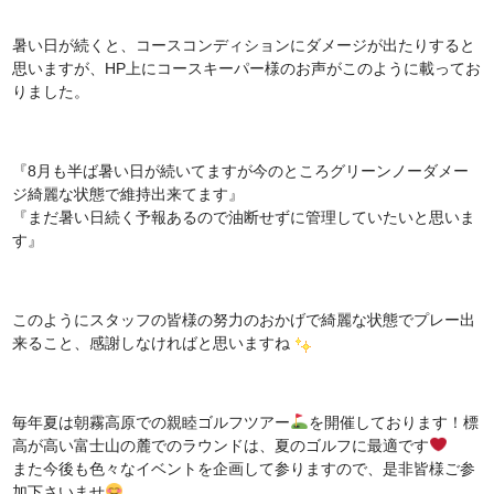
暑い日が続くと、コースコンディションにダメージが出たりすると
思いますが、HP上にコースキーパー様のお声がこのように載ってお
りました。
『8月も半ば暑い日が続いてますが今のところグリーンノーダメー
ジ綺麗な状態で維持出来てます』
『まだ暑い日続く予報あるので油断せずに管理していたいと思いま
す』
このようにスタッフの皆様の努力のおかげで綺麗な状態でプレー出
来ること、感謝しなければと思いますね
毎年夏は朝霧高原での親睦ゴルフツアー
を開催しております！標
高が高い富士山の麓でのラウンドは、夏のゴルフに最適です
また今後も色々なイベントを企画して参りますので、是非皆様ご参
加下さいませ