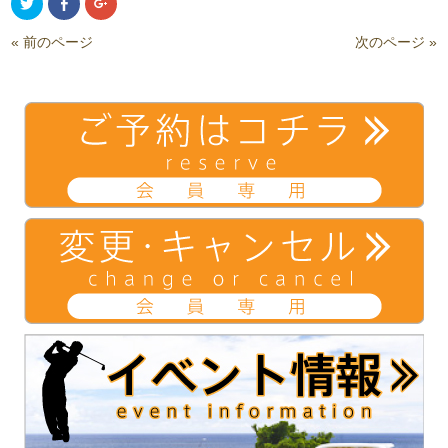
ク
Facebook
ク
リ
で
リ
ッ
共
ッ
ク
有
ク
« 前のページ
次のページ »
し
(新
し
て
し
て
Twitter
い
Google+
で
ウ
で
共
ィ
共
有
ン
有
(新
ド
(新
し
ウ
し
い
で
い
ウ
開
ウ
ィ
き
ィ
ン
ま
ン
ド
す)
ド
ウ
ウ
で
で
開
開
き
き
ま
ま
す)
す)