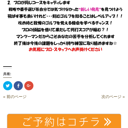
共有:
ク
Facebook
ク
リ
で
リ
ッ
共
ッ
ク
有
ク
« 前のページ
次のページ »
し
(新
し
て
し
て
Twitter
い
Google+
で
ウ
で
共
ィ
共
有
ン
有
(新
ド
(新
し
ウ
し
い
で
い