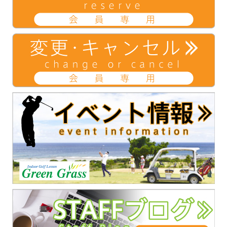
ウ
開
ウ
ィ
き
ィ
ン
ま
ン
ド
す)
ド
ウ
ウ
で
で
開
開
き
き
ま
ま
す)
す)