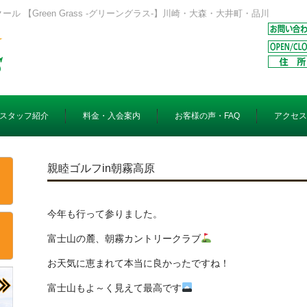
 【Green Grass -グリーングラス-】川崎・大森・大井町・品川
スタッフ紹介
料金・入会案内
お客様の声・FAQ
アクセス
親睦ゴルフin朝霧高原
今年も行って参りました。
富士山の麓、朝霧カントリークラブ
お天気に恵まれて本当に良かったですね！
富士山もよ～く見えて最高です